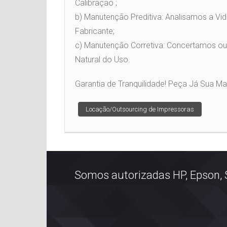
Calibração ;
b) Manutenção Preditiva: Analisamos a Vi
Fabricante;
c) Manutenção Corretiva: Concertamos o
Natural do Uso.
Garantia de Tranquilidade! Peça Já Sua M
Post
Locação/Outsourcing de Impressoras
navigation
Somos autorizadas HP, Epson, 