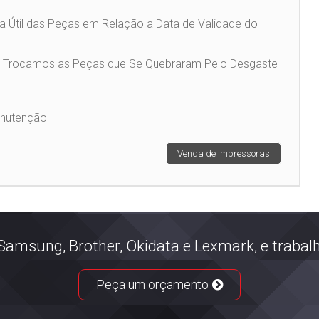
da Útil das Peças em Relação a Data de Validade do
u Trocamos as Peças que Se Quebraram Pelo Desgaste
anutenção
Venda de Impressoras
Samsung, Brother, Okidata e Lexmark, e trab
Peça um orçamento