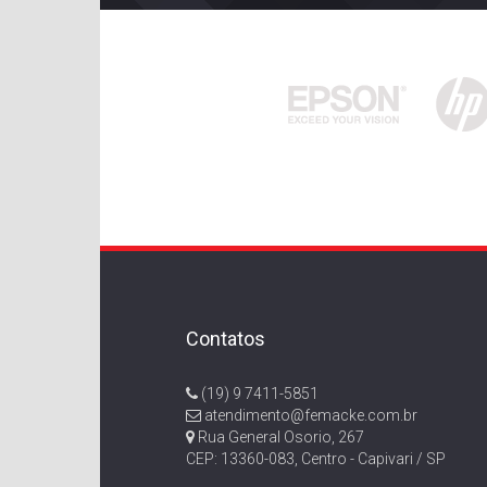
Contatos
(19) 9 7411-5851
atendimento@femacke.com.br
Rua General Osorio, 267
CEP: 13360-083, Centro - Capivari / SP